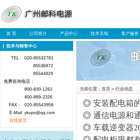
首 页
公司简介
产品中心
技术天地
客户服务
技术与销售中心
TEL :
020-85532781
85536872
85544829
免费咨询
电话：
当前位置：
首页
> 行业动态
800-830-1262
400-889-2326
◎
安装配电箱
FAX：
020-85543958
E-Mail: ykups@qq.com
◎
通信电源和通
在线留言
◎
车载逆变器20
◎
配电柜里都