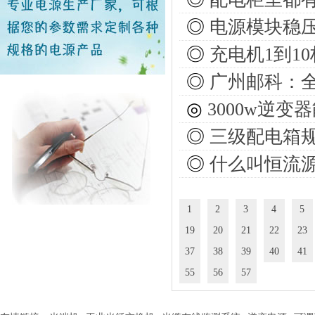
◎
电源模块稳
◎
充电机1到1
◎
广州邮科：
◎
3000w逆
◎
三级配电箱
◎
什么叫恒流源
1
2
3
4
5
19
20
21
22
23
37
38
39
40
41
55
56
57