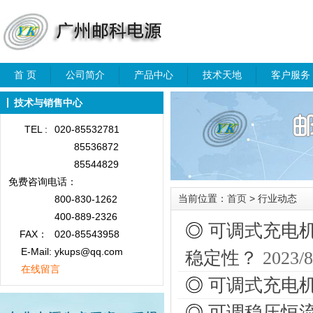
首 页
公司简介
产品中心
技术天地
客户服务
技术与销售中心
TEL :
020-85532781
85536872
85544829
免费咨询
电话：
当前位置：
首页
> 行业动态
800-830-1262
400-889-2326
◎
可调式充电
FAX：
020-85543958
E-Mail: ykups@qq.com
稳定性？
2023/8
在线留言
◎
可调式充电
◎
可调稳压恒