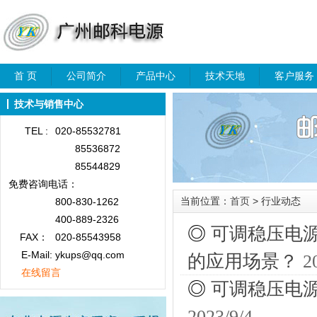
首 页
公司简介
产品中心
技术天地
客户服务
技术与销售中心
TEL :
020-85532781
85536872
85544829
免费咨询
电话：
当前位置：
首页
> 行业动态
800-830-1262
400-889-2326
◎
可调稳压电
FAX：
020-85543958
E-Mail: ykups@qq.com
的应用场景？
2
在线留言
◎
可调稳压电
2023/9/4