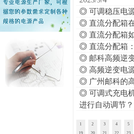
◎
可调稳压电
◎
直流分配箱
◎
直流分配箱
◎
直流分配箱
◎
邮科高频逆
◎
高频逆变电
◎
广州邮科的
◎
可调式充电
进行自动调节？
1
2
3
4
5
19
20
21
22
23