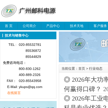
首 页
公司简介
产品中心
技术天地
客户服务
技术与销售中心
TEL :
020-85532781
85536872
85544829
免费咨询
电话：
当前位置：
首页
> 行业动态
800-830-1262
400-889-2326
◎
2026年大
FAX：
020-85543958
E-Mail: ykups@qq.com
何赢得口碑？
2
在线留言
◎
2026年工
科是专业优选？