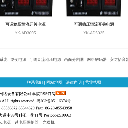
可调稳压恒流开关电源
可调稳压恒流开关电源
YK-AD3005
YK-AD6025
系统
逆变电源
可调直流稳压电源
画面分割器
网络解码器
安防拾音
联系我们
|
网站地图
|
法律声明
|
营业执照
邮科网络设备有限公司 学院RSS订阅
m
ALL rights reserved.
粤ICP备05116374号
 85536872 85544829 Fax:+86-20-85543958
中99号科汇一街11号 Postcode:510663
led电源
过电压保护器
光端机