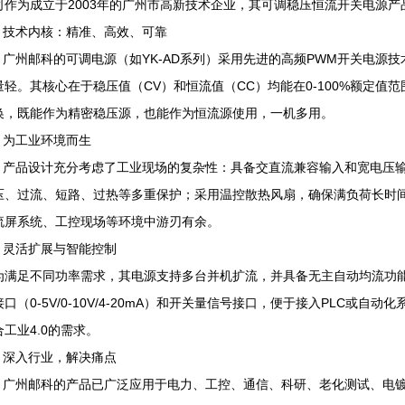
司作为成立于2003年的广州市高新技术企业，其可调稳压恒流开关电源
技术内核：精准、高效、可靠
广州邮科的可调电源（如YK-AD系列）采用先进的高频PWM开关电源技
量轻。其核心在于稳压值（CV）和恒流值（CC）均能在0-100%额定值
换，既能作为精密稳压源，也能作为恒流源使用，一机多用。
为工业环境而生
产品设计充分考虑了工业现场的复杂性：具备交直流兼容输入和宽电压输
压、过流、短路、过热等多重保护；采用温控散热风扇，确保满负荷长时
流屏系统、工控现场等环境中游刃有余。
灵活扩展与智能控制
为满足不同功率需求，其电源支持多台并机扩流，并具备无主自动均流功
接口（0-5V/0-10V/4-20mA）和开关量信号接口，便于接入PLC或
合工业4.0的需求。
深入行业，解决痛点
广州邮科的产品已广泛应用于电力、工控、通信、科研、老化测试、电镀