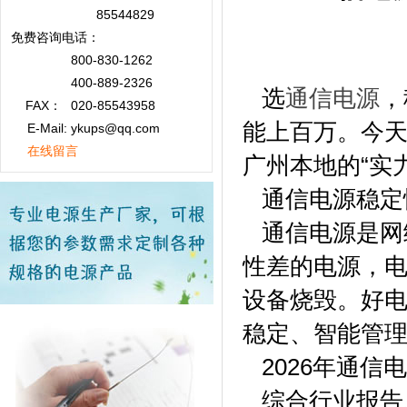
85544829
免费咨询
电话：
800-830-1262
400-889-2326
选
通信电源
，
FAX：
020-85543958
能上百万。今
E-Mail: ykups@qq.com
在线留言
广州本地的“实
通信电源稳定
通信电源是网络
性差的电源，
设备烧毁。好电
稳定、智能管
2026年通信
综合行业报告