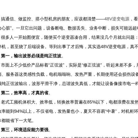
搞通信、做监控、搭小型机房的朋友，应该都清楚——
48V逆变电源
，看
力心脏”。一旦它出问题，设备断电、数据丢失、业务中断，损失可能远
很多人一开始图便宜，随便买个逆变器凑合用，结果没几个月就出问题：
停机，甚至烧了后端设备。等到出事了才后悔，其实选48V逆变电源，真
第一，输出波形必须是纯正弦波
。
市面上不少低价产品标着“正弦波”，实际是“修正弦波”，听起来差不多
箱、服务器这类感性负载，电机嗡嗡响、发热严重，长期使用还会损伤设
频纯正弦波输出，波形平滑干净，总谐波失真低，才能让设备像接市电一
第二，效率高，才真的省
。
老式工频机体积大、效率低，转换效率普遍在85%以下，电都浪费在发
效率能到94%以上，不仅省电，发热量也小，夏天不容易“中暑”，对机柜
本都能省下一大笔。
第三，环境适应能力要强
。