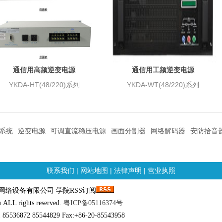
通信用高频逆变电源
通信用工频逆变电源
YKDA-HT(48/220)系列
YKDA-WT(48/220)系列
系统
逆变电源
可调直流稳压电源
画面分割器
网络解码器
安防拾音
联系我们
|
网站地图
|
法律声明
|
营业执照
邮科网络设备有限公司 学院RSS订阅
m
ALL rights reserved.
粤ICP备05116374号
 85536872 85544829 Fax:+86-20-85543958