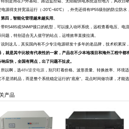
特别是用在户外基站、路边监控箱、太阳能供电系统这些地方，风吹日晒
变电源得支持宽温运行（-20℃~60℃），外壳还得有IP55级别的防尘
第四，智能化管理越来越实用
。
带RS485或SNMP接口的机型，可以接入动环系统，远程查看电压、电
等问题，特别适合无人值守的站点，运维效率直接拉满。
说到这儿，其实国内有不少专注电源研发十多年的老品牌，技术积累深，
科，就是其中比较有代表性的一家，产品在不少本地项目和海外工程中都
务响应快，全国有网点，出了问题不扯皮。
所以啊，选
48V逆变电源
，别只盯着价格。波形质量、转换效率、环境适
它不是消耗品，而是整个系统稳定运行的“底座”。花点时间做功课，才能
关产品