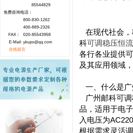
85544829
免费咨询
电话：
800-830-1262
400-889-2326
在现代社会，
FAX：
020-85543958
科
可调稳压恒
E-Mail: ykups@qq.com
在线留言
各行各业提供
及其应用领域
一、什么是广
广州邮科可调
品，适用于电子
入电压为AC22
根据需求灵活