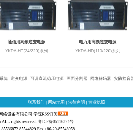
通信用高频逆变电源
电力用高频逆变电源
YKDA-HT(24/220)系列
YKDA-HD(110/220)系列
系统
逆变电源
可调直流稳压电源
画面分割器
网络解码器
安防拾音
联系我们
|
网站地图
|
法律声明
|
营业执照
邮科网络设备有限公司 学院RSS订阅
m
ALL rights reserved.
粤ICP备05116374号
 85536872 85544829 Fax:+86-20-85543958