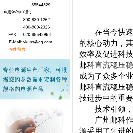
85544829
免费咨询
电话：
800-830-1262
400-889-2326
在当今快速发
FAX：
020-85543958
的核心动力，
E-Mail: ykups@qq.com
在线留言
效率及促进科
邮科
直流稳压
成为了众多企
邮科直流稳压
技进步中的重
技术引领，
广州邮科作为
源
采用了先进