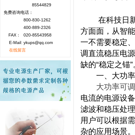
85544829
免费咨询
电话：
在科技日新月
800-830-1262
400-889-2326
方面面，从智
FAX：
020-85543958
一不需要稳定
E-Mail: ykups@qq.com
在线留言
调直流稳压电
缺的“稳定之锚”
一、大功率可
大功率可
电流的电源设
滤波和稳压处
用户可以根据
杂的应用场景