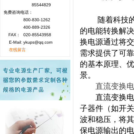
85544829
免费咨询
电话：
随着科技的不
800-830-1262
400-889-2326
的电能转换解
FAX：
020-85543958
换电源通过将
E-Mail: ykups@qq.com
在线留言
需求提供了可
的基本原理、
景。
直流变换
直流变换电源
子器件（如开
波和稳压，将
保电源输出的