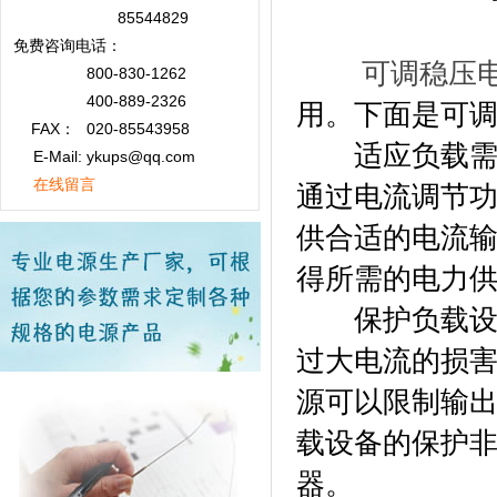
85544829
免费咨询
电话：
可调稳压
800-830-1262
400-889-2326
用。下面是可
FAX：
020-85543958
适应负载需求
E-Mail: ykups@qq.com
在线留言
通过电流调节
供合适的电流
得所需的电力
保护负载设备
过大电流的损
源可以限制输
载设备的保护
器。