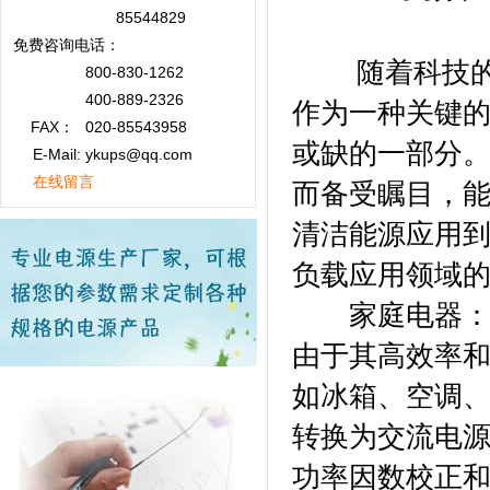
85544829
免费咨询
电话：
随着科技的飞
800-830-1262
400-889-2326
作为一种关键
FAX：
020-85543958
或缺的一部分
E-Mail: ykups@qq.com
在线留言
而备受瞩目，
清洁能源应用
负载应用领域
家庭电器
由于其高效率
如冰箱、空调
转换为交流电
功率因数校正