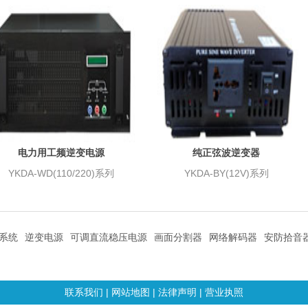
电力用工频逆变电源
纯正弦波逆变器
YKDA-WD(110/220)系列
YKDA-BY(12V)系列
系统
逆变电源
可调直流稳压电源
画面分割器
网络解码器
安防拾音
联系我们
|
网站地图
|
法律声明
|
营业执照