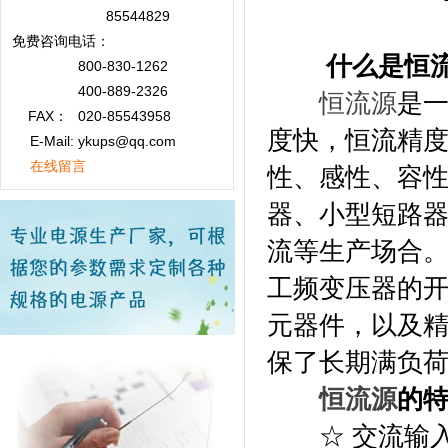
85544829
免费咨询
电话：
什么是恒
800-830-1262
400-889-2326
恒流源
是
FAX：
020-85543958
度快，恒流精
E-Mail: ykups@qq.com
在线留言
性、感性、容
器、小型短路
流等生产场合。
工频变压器的
元器件，以及
保了长期满负
恒流源
的
☆ 交流输入电压