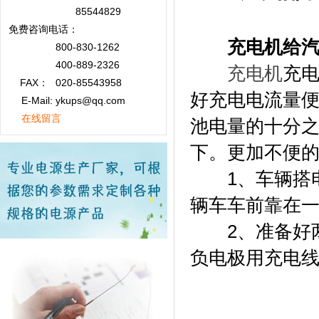
85544829
免费咨询
电话：
充电机给
800-830-1262
400-889-2326
充电机
充
FAX：
020-85543958
好充电电流量
E-Mail: ykups@qq.com
在线留言
池电量的十分之一
下。更加不便
1、车辆搭电
辆车车前靠在
2、准备好两
负电极用充电