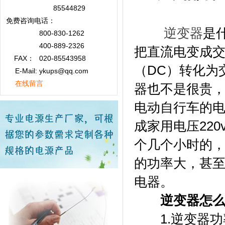
85544829
免费咨询
电话：
逆变器
是什
800-830-1262
400-889-2326
把直流电变成
FAX：
020-85543958
（DC）转化为
E-Mail: ykups@qq.com
在线留言
器也不是很贵，
电动自行车的电
成家用电压22
个几个小时的，
的功率大，甚
电器。
逆变器怎
1.逆变器功