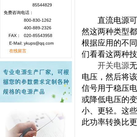
85544829
免费咨询
电话：
直流电源可用
800-830-1262
400-889-2326
然这两种类型
FAX：
020-85543958
根据应用的不
E-Mail: ykups@qq.com
在线留言
们看看这两种
开关电源
电压，然后将
信号用于稳压
或降低电压的变
小、更轻。这些
此功率转换比