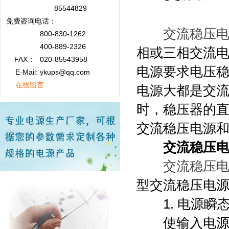
85544829
免费咨询
电话：
交流稳压
800-830-1262
400-889-2326
相或三相交流
FAX：
020-85543958
电源要求电压
E-Mail: ykups@qq.com
在线留言
电源大都是交
时，稳压器的
交流稳压电源
交流稳压
交流稳压
型交流稳压电
1. 电源瞬
使输入电源电压