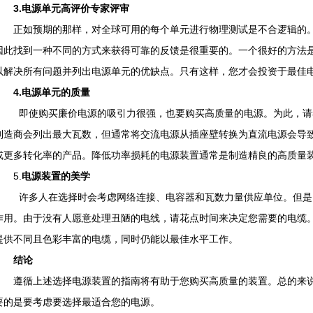
3.
电源单元
高评价专家评审
正如预期的那样，对全球可用的每个单元进行物理测试是不合逻辑的。
因此找到一种不同的方式来获得可靠的反馈是很重要的。一个很好的方法
以解决所有问题并列出电源单元的优缺点。只有这样，您才会投资于最佳
4.
电源单元的
质量
即使购买廉价电源的吸引力很强，也要购买高质量的电源。为此，请
制造商会列出最大瓦数，但通常将交流电源从插座壁转换为直流电源会导致
或更多转化率的产品。降低功率损耗的电源装置通常是制造精良的高质量
5.
电源装置的
美学
许多人在选择时会考虑网络连接、电容器和瓦数力量供应单位。但是
作用。由于没有人愿意处理丑陋的电线，请花点时间来决定您需要的电缆
提供不同且色彩丰富的电缆，同时仍能以最佳水平工作。
结论
遵循上述选择电源装置的指南将有助于您购买高质量的装置。总的来说
要的是要考虑要选择最适合您的电源。