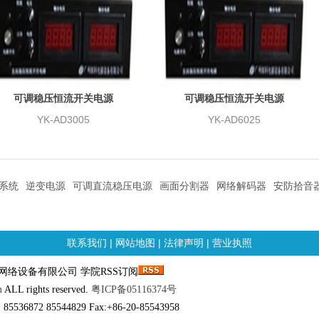
可调稳压恒流开关电源
可调稳压恒流开关电源
YK-AD3005
YK-AD6025
系统
逆变电源
可调直流稳压电源
画面分割器
网络解码器
安防拾音
联系我们
|
网站地图
|
法律声明
|
营业执照
邮科网络设备有限公司 学院RSS订阅
m
ALL rights reserved.
粤ICP备05116374号
 85536872 85544829 Fax:+86-20-85543958