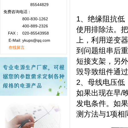
85544829
免费咨询
电话：
1、绝缘阻抗低
800-830-1262
400-889-2326
使用排除法。
FAX：
020-85543958
上，利用逆变
E-Mail: ykups@qq.com
在线留言
到问题组串后
短接支架，另
毁导致组件通
2、母线电压低
如果出现在早/
发电条件。如
测方法与1项相