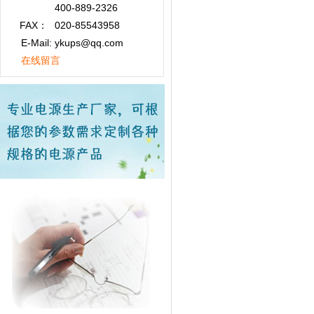
400-889-2326
FAX：
020-85543958
E-Mail: ykups@qq.com
在线留言