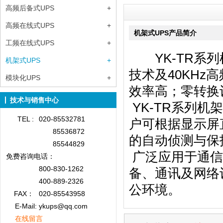
高频后备式UPS
+
高频在线式UPS
+
机架式UPS产品简介
工频在线式UPS
+
YK-TR系列机
机架式UPS
+
技术及40KHz
模块化UPS
+
效率高；零转换
技术与销售中心
YK-TR系列
TEL :
020-85532781
户可根据显示屏
85536872
的自动侦测与保
85544829
广泛应用于通信
免费咨询
电话：
800-830-1262
备、通讯及网络
400-889-2326
公环境。
FAX：
020-85543958
E-Mail: ykups@qq.com
在线留言