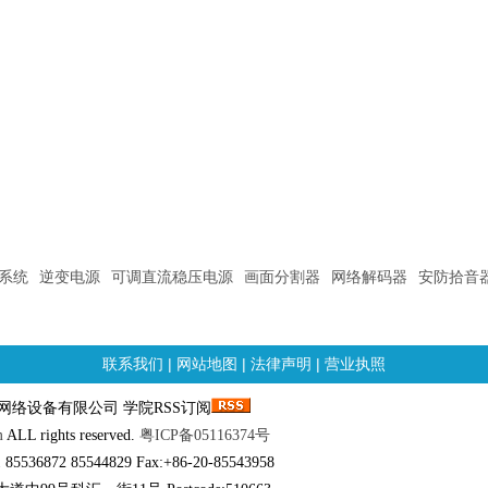
系统
逆变电源
可调直流稳压电源
画面分割器
网络解码器
安防拾音
联系我们
|
网站地图
|
法律声明
|
营业执照
邮科网络设备有限公司 学院RSS订阅
m
ALL rights reserved.
粤ICP备05116374号
 85536872 85544829 Fax:+86-20-85543958