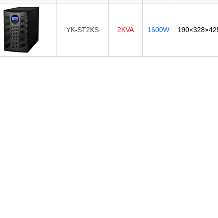
YK-ST2KS
2KVA
1600W
190×328×4