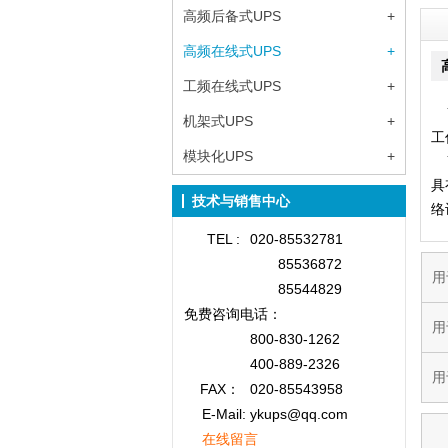
高频后备式UPS
+
高频在线式UPS
+
工频在线式UPS
+
Y
机架式UPS
+
工
模块化UPS
+
Y
具
技术与销售中心
络
TEL :
020-85532781
85536872
用
85544829
免费咨询
电话：
用
800-830-1262
400-889-2326
用
FAX：
020-85543958
E-Mail: ykups@qq.com
在线留言