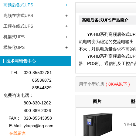
高频后备式UPS
+
高频在线式UPS
+
高频后备式UPS产品简介
工频在线式UPS
+
YK-HB系列高频后备式U
机架式UPS
+
流电转变为稳定的交流电输出
模块化UPS
+
不大，对供电质量要求不高的
YK-HB系列高频后备式U
技术与销售中心
器、POS机、通信机及工控产
TEL :
020-85532781
85536872
用于小型机房
( 8KVA以下 )
85544829
免费咨询
电话：
图片
型
800-830-1262
400-889-2326
FAX：
020-85543958
YK-H
E-Mail: ykups@qq.com
在线留言