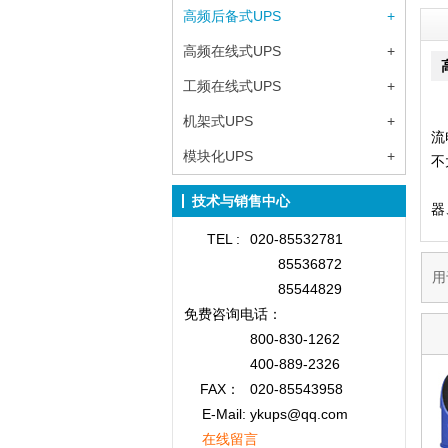
高频后备式UPS
+
高频在线式UPS
+
工频在线式UPS
+
Y
机架式UPS
+
流
模块化UPS
+
不
Y
技术与销售中心
器
TEL :
020-85532781
85536872
用
85544829
免费咨询
电话：
800-830-1262
400-889-2326
FAX：
020-85543958
E-Mail: ykups@qq.com
在线留言