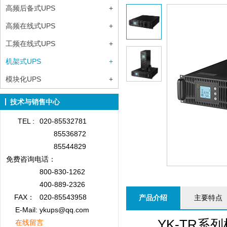
高频后备式UPS
+
高频在线式UPS
+
工频在线式UPS
+
机架式UPS
+
模块化UPS
+
技术与销售中心
TEL :
020-85532781
85536872
85544829
免费咨询
电话：
800-830-1262
400-889-2326
FAX：
020-85543958
产品介绍
主要特点
E-Mail: ykups@qq.com
YK-TR系列机
在线留言