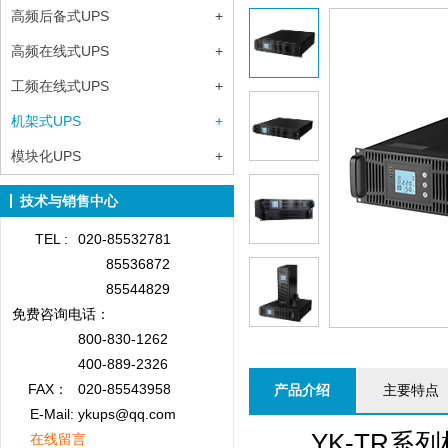
高频后备式UPS
+
高频在线式UPS
+
工频在线式UPS
+
机架式UPS
+
模块化UPS
+
技术与销售中心
TEL :
020-85532781
85536872
85544829
免费咨询
电话：
800-830-1262
400-889-2326
FAX：
020-85543958
产品介绍
主要特点
E-Mail: ykups@qq.com
YK-TR系列机
在线留言