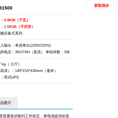
获取报价
B1500
率：
0.9KW（千瓦）
：1.5
KVA（千伏安）
高频后备式系列
输出：单进单出(220V/220V)
的电压：36V/7AH（直流） 单组块数：3块
 kg（ 公斤）
深）：145*215*430mm（毫米）
：塔式UPS
产品图片
逆变器紧急切换到工作状态，将电池提供的直