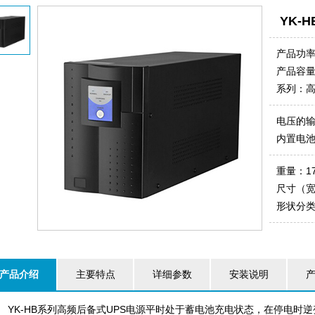
YK-H
产品功
产品容量
系列：
电压的输入
内置电池
重量：17
尺寸（宽高
形状分类
产品介绍
主要特点
详细参数
安装说明
K-HB系列高频后备式UPS电源平时处于蓄电池充电状态，在停电时