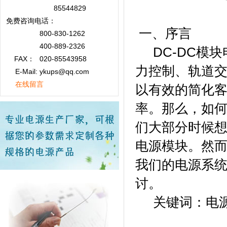
85544829
免费咨询
电话：
一、序言
800-830-1262
400-889-2326
DC-DC模块
FAX：
020-85543958
力控制、轨道
E-Mail: ykups@qq.com
在线留言
以有效的简化
率。那么，如何
们大部分时候
电源模块。然
我们的电源系
讨。
关键词：电源应